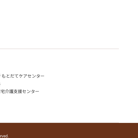
 もとだてケアセンター
所
居宅介護支援センター
erved.