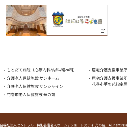
もとだて病院〔心療内科/内科/精神科〕
居宅介護支援事業所
介護老人保健施設 サンホーム
居宅介護支援事業
花巻市華の苑指定
介護老人保健施設 サンシャイン
花巻市老人保健施設 華の苑
社会福祉法人セントラル
特別養護老人ホーム / ショートステイ 光の苑.
All right res